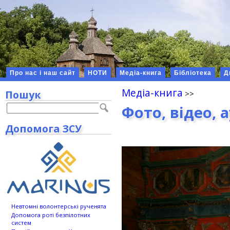
Про нас і наш сайт
НОТИ
Медіа-книга
Бібліотека
Д
Медіа-книга
Пошук
Фото, відео, 
Допомога ЗСУ
Невтомні волонтерські рученята
Допомога роті безпілотних
систем