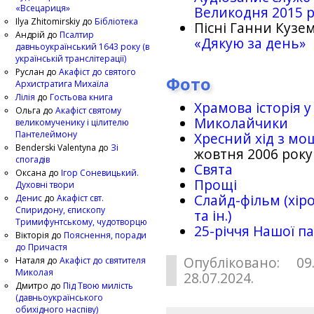
«Всецариця»
Великодня 2015 
Ilya Zhitomirskiy
до
Бібліотека
Пісні Ганни Кузем
Андрій
до
Псалтир
«Дякую за день»
давньоукраїнський 1643 року (в
українській транслітерації)
Руслан
до
Акафіст до святого
Фото
Архистратига Михаїла
Лілія
до
Гостьова книга
Храмова історія у
Ольга
до
Акафіст святому
Миколайчики
великомученику і цілителю
Пантелеймону
Хресний хід з мо
Benderski Valentyna
до
Зі
жовтня 2006 року
спогадів
Свята
Оксана
до
Ігор Соневицький.
Прощі
Духовні твори
Слайд-фільм (хіро
Денис
до
Акафіст свт.
Спиридону, єпископу
та ін.)
Тримифунтському, чудотворцю
25-рiччя Нашої па
Вікторія
до
Пояснення, поради
до Причастя
Опубліковано: 09
Наталя
до
Акафіст до святителя
Миколая
28.07.2024.
Дмитро
до
Під Твою милість
(давньоукраїнського
обихідного наспіву)