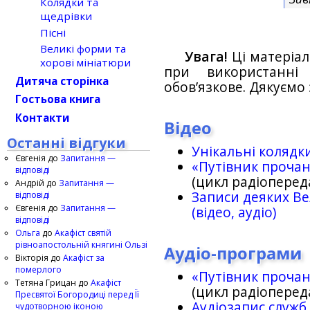
Колядки та
щедрівки
Пісні
Великі форми та
Увага!
Ці матеріал
хорові мініатюри
при використанн
Дитяча сторінка
обов’язкове. Дякуємо 
Гостьова книга
Контакти
Відео
Останні відгуки
Унікальні колядк
Євгенія
до
Запитання —
«Путівник проча
відповіді
(цикл радіоперед
Андрій
до
Запитання —
Записи деяких Ве
відповіді
Євгенія
до
Запитання —
(відео, аудіо)
відповіді
Ольга
до
Акафіст святій
рівноапостольній княгині Ользі
Аудіо-програми
Вікторія
до
Акафіст за
померлого
«Путівник проча
Тетяна Грицан
до
Акафіст
(цикл радіоперед
Пресвятої Богородиці перед Її
Аудіозапис служб
чудотворною іконою