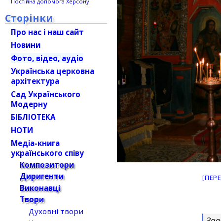
Постійна допомога Херсону
Сторінки
Про нас і наш сайт
Новини
Фото, відео, аудіо
Українська церковна
архітектура
Сад Українського
Модерну
БІБЛІОТЕКА
НОТИ
Медіа-книга
українського співу
Композитори
Диригенти
[ПЕР
Виконавці
Твори
Духовні твори
Зав