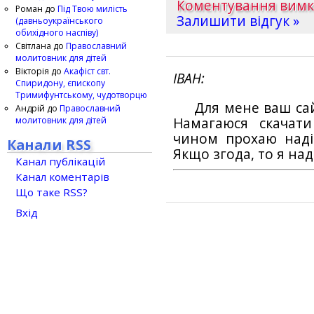
Коментування вим
Роман
до
Під Твою милість
Залишити відгук »
(давньоукраїнського
обихідного наспіву)
Світлана
до
Православний
молитовник для дітей
Вікторія
до
Акафіст свт.
ІВАН
Спиридону, єпископу
Тримифунтському, чудотворцю
Для мене ваш са
Андрій
до
Православний
молитовник для дітей
Намагаюся скачат
чином прохаю наді
Канали RSS
Якщо згода, то я на
Канал публікацій
Канал коментарів
Що таке RSS?
Вхід