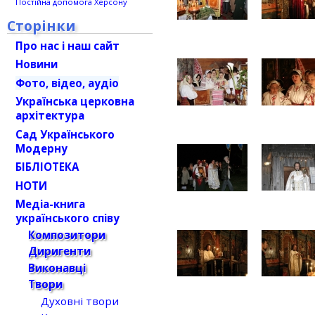
Постійна допомога Херсону
Сторінки
Про нас і наш сайт
Новини
Фото, відео, аудіо
Українська церковна
архітектура
Сад Українського
Модерну
БІБЛІОТЕКА
НОТИ
Медіа-книга
українського співу
Композитори
Диригенти
Виконавці
Твори
Духовні твори