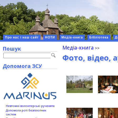
Про нас і наш сайт
НОТИ
Медіа-книга
Бібліотека
Д
Медіа-книга
Пошук
Фото, відео, 
Допомога ЗСУ
Невтомні волонтерські рученята
Допомога роті безпілотних
систем