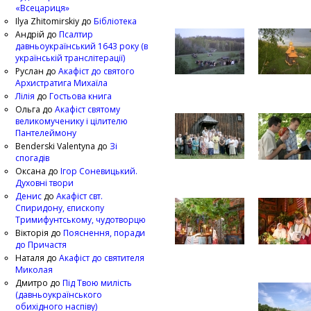
«Всецариця»
Ilya Zhitomirskiy
до
Бібліотека
Андрій
до
Псалтир
давньоукраїнський 1643 року (в
українській транслітерації)
Руслан
до
Акафіст до святого
Архистратига Михаїла
Лілія
до
Гостьова книга
Ольга
до
Акафіст святому
великомученику і цілителю
Пантелеймону
Benderski Valentyna
до
Зі
спогадів
Оксана
до
Ігор Соневицький.
Духовні твори
Денис
до
Акафіст свт.
Спиридону, єпископу
Тримифунтському, чудотворцю
Вікторія
до
Пояснення, поради
до Причастя
Наталя
до
Акафіст до святителя
Миколая
Дмитро
до
Під Твою милість
(давньоукраїнського
обихідного наспіву)