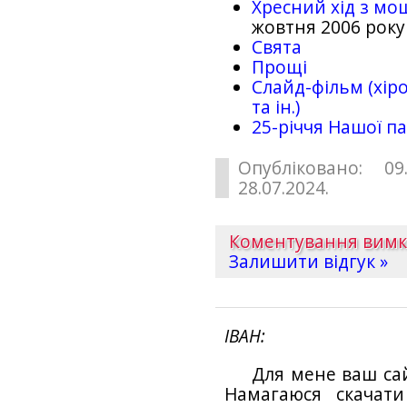
Хресний хід з мо
жовтня 2006 року
Свята
Прощі
Слайд-фільм (хіро
та ін.)
25-рiччя Нашої па
Опубліковано: 09
28.07.2024.
Коментування вим
Залишити відгук »
ІВАН
Для мене ваш са
Намагаюся скачат