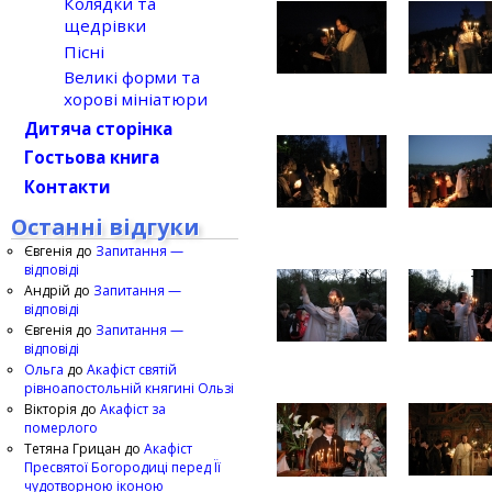
Колядки та
щедрівки
Пісні
Великі форми та
хорові мініатюри
Дитяча сторінка
Гостьова книга
Контакти
Останні відгуки
Євгенія
до
Запитання —
відповіді
Андрій
до
Запитання —
відповіді
Євгенія
до
Запитання —
відповіді
Ольга
до
Акафіст святій
рівноапостольній княгині Ользі
Вікторія
до
Акафіст за
померлого
Тетяна Грицан
до
Акафіст
Пресвятої Богородиці перед Її
чудотворною іконою