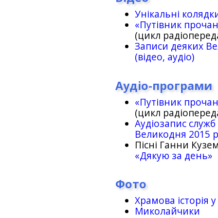
Унікальні колядк
«Путівник проча
(цикл радіоперед
Записи деяких Ве
(відео, аудіо)
Аудіо-програми
«Путівник проча
(цикл радіоперед
Аудіозапис служб
Великодня 2015 
Пісні Ганни Кузем
«Дякую за день»
Фото
Храмова історія у
Миколайчики