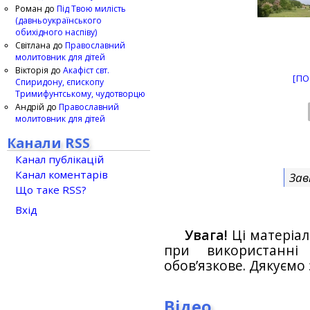
Роман
до
Під Твою милість
(давньоукраїнського
обихідного наспіву)
Світлана
до
Православний
молитовник для дітей
Вікторія
до
Акафіст свт.
[ПО
Спиридону, єпископу
Тримифунтському, чудотворцю
Андрій
до
Православний
молитовник для дітей
Канали RSS
Канал публікацій
Канал коментарів
Зав
Що таке RSS?
Вхід
Увага!
Ці матеріал
при використанн
обов’язкове. Дякуємо 
Відео