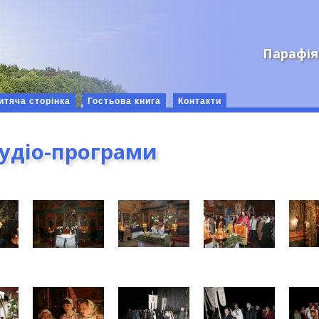
Парафія
итяча сторінка
Гостьова книга
Контакти
аудіо-програми