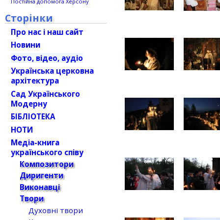
Постійна допомога Херсону
Сторінки
Про нас і наш сайт
Новини
Фото, відео, аудіо
Українська церковна
архітектура
Сад Українського
Модерну
БІБЛІОТЕКА
НОТИ
Медіа-книга
українського співу
Композитори
Диригенти
Виконавці
Твори
Духовні твори