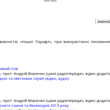
Завітай
власністю «Нашої Парафії», при використанні посилання
ивий спів
»
, прот. Андрій Власенко (цикл радіопередач, відео-додато
ніх та святкових служб (відео, аудіо)
»
, прот. Андрій Власенко (цикл радіопередач, відео-додато
асного тижня та Великодня 2015 року