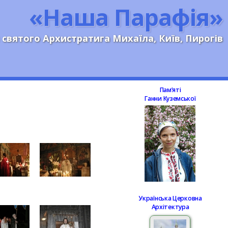
«Наша Парафія»
 святого Архистратига Михаїла, Київ, Пирогів
Памʼяті
Ганни Куземської
Українська Церковна
Архітектура