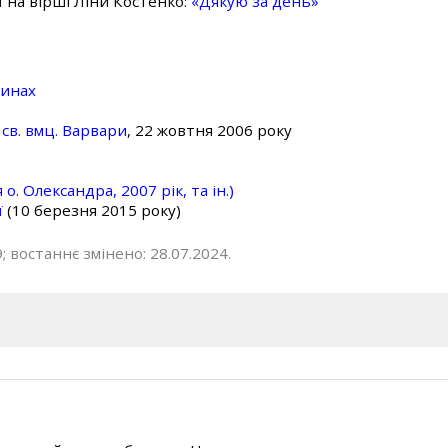
ї на вірші Ліни Костенко:
«Дякую за день»
линах
св. вмц. Варвари
, 22 жовтня 2006 року
о. Олександра, 2007 рік, та ін.)
ї
(10 березня 2015 року)
; востаннє змінено: 28.07.2024.