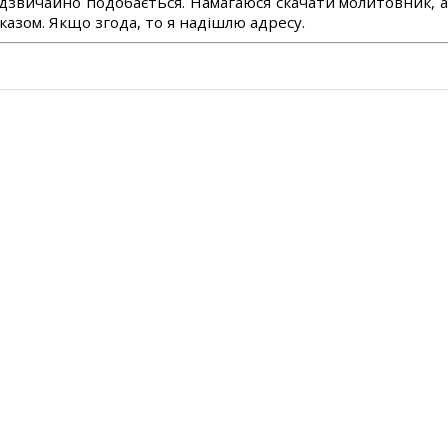
дзвичайно подобається. Намагаюся скачати молитовник, 
азом. Якщо згода, то я надішлю адресу.