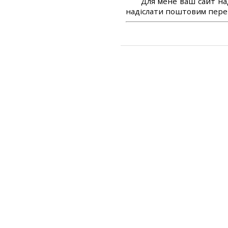
Для мене ваш сайт на
надіслати поштовим перек