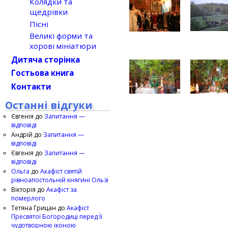
Колядки та
щедрівки
Пісні
Великі форми та
хорові мініатюри
Дитяча сторінка
Гостьова книга
Контакти
Останні відгуки
Євгенія
до
Запитання —
відповіді
Андрій
до
Запитання —
відповіді
Євгенія
до
Запитання —
відповіді
Ольга
до
Акафіст святій
рівноапостольній княгині Ользі
Вікторія
до
Акафіст за
померлого
Тетяна Грицан
до
Акафіст
Пресвятої Богородиці перед Її
чудотворною іконою