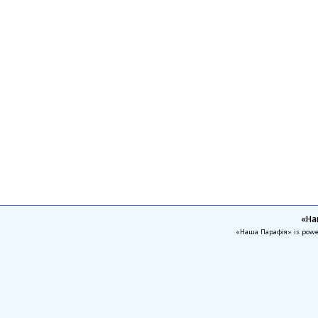
«На
«Наша Парафія» is pow