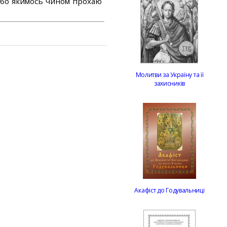
або якимось чином прохаю
Молитви за Україну та її
захисників
Акафіст до Годувальниці