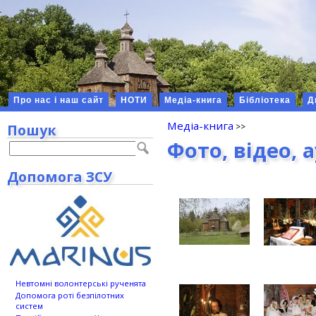
Про нас і наш сайт
НОТИ
Медіа-книга
Бібліотека
Д
Медіа-книга
Пошук
Фото, відео, 
Допомога ЗСУ
Невтомні волонтерські рученята
Допомога роті безпілотних
систем