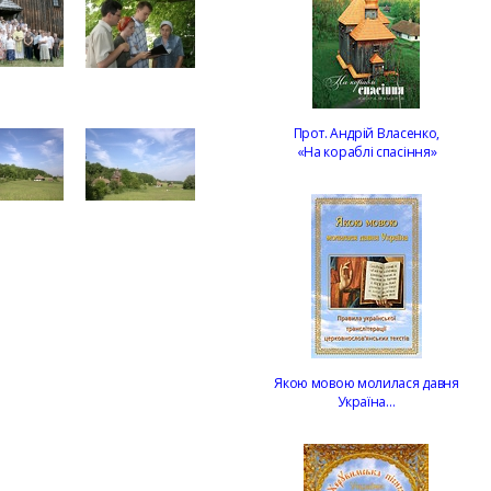
Прот. Андрій Власенко,
«На кораблі спасіння»
Якою мовою молилася давня
Україна…