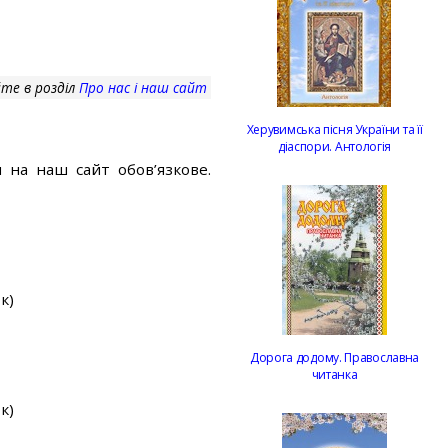
те в розділ
Про нас і наш сайт
Херувимська пісня України та її
діаспори. Антологія
 на наш сайт обов’язкове.
к)
Дорога додому. Православна
читанка
к)