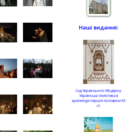
Наші видання:
Сад Українського Модерну.
Українська стилістика в
архітектурі першої половини ХХ
ст.