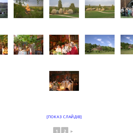
[ПОКАЗ СЛАЙДІВ]
1
2
►