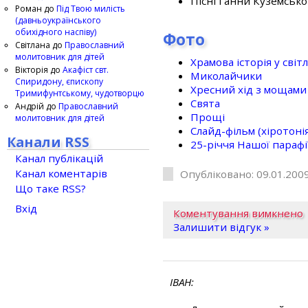
Пісні Ганни Куземсько
Роман
до
Під Твою милість
(давньоукраїнського
обихідного наспіву)
Фото
Світлана
до
Православний
молитовник для дітей
Храмова історія у світ
Вікторія
до
Акафіст свт.
Миколайчики
Спиридону, єпископу
Хресний хід з мощами 
Тримифунтському, чудотворцю
Свята
Андрій
до
Православний
Прощі
молитовник для дітей
Слайд-фільм (хіротонія 
Канали RSS
25-рiччя Нашої парафi
Канал публікацій
Канал коментарів
Опубліковано: 09.01.2009
Що таке RSS?
Вхід
Коментування вимкнено
Залишити відгук »
ІВАН