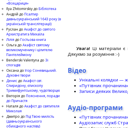
«Всецариця»
Ilya Zhitomirskiy
до
Бібліотека
Андрій
до
Псалтир
давньоукраїнський 1643 року (в
українській транслітерації)
Руслан
до
Акафіст до святого
Архистратига Михаїла
Лілія
до
Гостьова книга
Ольга
до
Акафіст святому
Увага!
Ці матеріали є 
великомученику і цілителю
Дякуємо за розуміння :-)
Пантелеймону
Benderski Valentyna
до
Зі
спогадів
Відео
Оксана
до
Ігор Соневицький.
Духовні твори
Унікальні колядки — ж
Денис
до
Акафіст свт.
«Путівник прочанина
Спиридону, єпископу
Тримифунтському, чудотворцю
Записи деяких Великод
Вікторія
до
Пояснення, поради
до Причастя
Аудіо-програми
Наталя
до
Акафіст до святителя
Миколая
«Путівник прочанина
Дмитро
до
Під Твою милість
(давньоукраїнського
Аудіозапис служб Стр
обихідного наспіву)