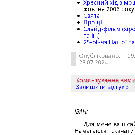
Хресний хід з мо
жовтня 2006 року
Свята
Прощі
Слайд-фільм (хіро
та ін.)
25-рiччя Нашої па
Опубліковано: 09
28.07.2024.
Коментування вим
Залишити відгук »
ІВАН
Для мене ваш са
Намагаюся скачат