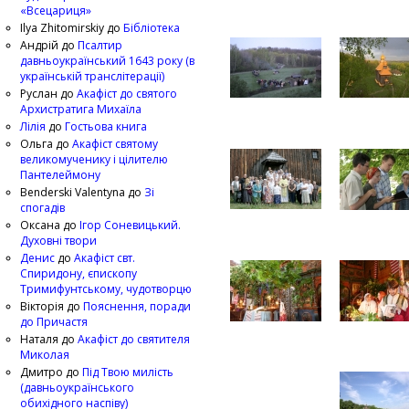
«Всецариця»
Ilya Zhitomirskiy
до
Бібліотека
Андрій
до
Псалтир
давньоукраїнський 1643 року (в
українській транслітерації)
Руслан
до
Акафіст до святого
Архистратига Михаїла
Лілія
до
Гостьова книга
Ольга
до
Акафіст святому
великомученику і цілителю
Пантелеймону
Benderski Valentyna
до
Зі
спогадів
Оксана
до
Ігор Соневицький.
Духовні твори
Денис
до
Акафіст свт.
Спиридону, єпископу
Тримифунтському, чудотворцю
Вікторія
до
Пояснення, поради
до Причастя
Наталя
до
Акафіст до святителя
Миколая
Дмитро
до
Під Твою милість
(давньоукраїнського
обихідного наспіву)