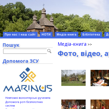
Про нас і наш сайт
НОТИ
Медіа-книга
Бібліотека
Д
Медіа-книга
Пошук
Фото, відео, 
Допомога ЗСУ
Невтомні волонтерські рученята
Допомога роті безпілотних
систем