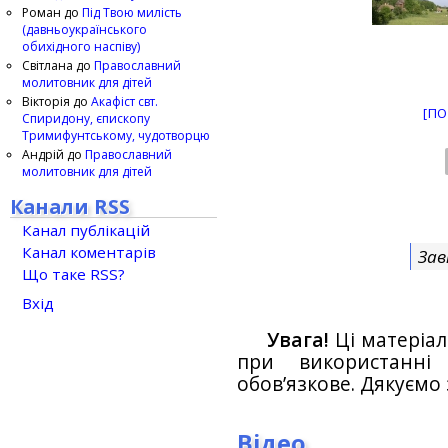
Роман
до
Під Твою милість
(давньоукраїнського
обихідного наспіву)
Світлана
до
Православний
молитовник для дітей
Вікторія
до
Акафіст свт.
[ПО
Спиридону, єпископу
Тримифунтському, чудотворцю
Андрій
до
Православний
молитовник для дітей
Канали RSS
Канал публікацій
Канал коментарів
Зав
Що таке RSS?
Вхід
Увага!
Ці матеріал
при використанн
обов’язкове. Дякуємо 
Відео