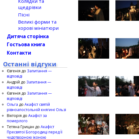
Колядки та
щедрівки
Пісні
Великі форми та
хорові мініатюри
Дитяча сторінка
Гостьова книга
Контакти
Останні відгуки
Євгенія
до
Запитання —
відповіді
Андрій
до
Запитання —
відповіді
Євгенія
до
Запитання —
відповіді
Ольга
до
Акафіст святій
рівноапостольній княгині Ользі
Вікторія
до
Акафіст за
померлого
Тетяна Грицан
до
Акафіст
Пресвятої Богородиці перед Її
чудотворною іконою