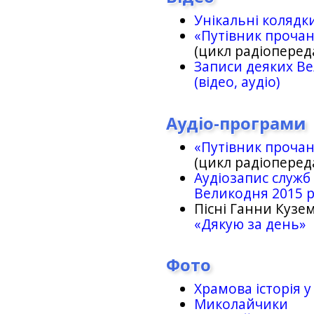
Унікальні колядк
«Путівник проча
(цикл радіоперед
Записи деяких Ве
(відео, аудіо)
Аудіо-програми
«Путівник проча
(цикл радіоперед
Аудіозапис служб
Великодня 2015 
Пісні Ганни Кузем
«Дякую за день»
Фото
Храмова історія у
Миколайчики