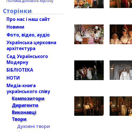
Постійна допомога Херсону
Сторінки
Про нас і наш сайт
Новини
Фото, відео, аудіо
Українська церковна
архітектура
Сад Українського
Модерну
БІБЛІОТЕКА
НОТИ
Медіа-книга
українського співу
Композитори
Диригенти
Виконавці
Твори
Духовні твори