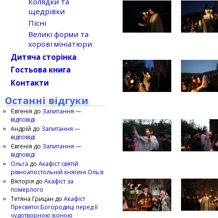
Колядки та
щедрівки
Пісні
Великі форми та
хорові мініатюри
Дитяча сторінка
Гостьова книга
Контакти
Останні відгуки
Євгенія
до
Запитання —
відповіді
Андрій
до
Запитання —
відповіді
Євгенія
до
Запитання —
відповіді
Ольга
до
Акафіст святій
рівноапостольній княгині Ользі
Вікторія
до
Акафіст за
померлого
Тетяна Грицан
до
Акафіст
Пресвятої Богородиці перед Її
чудотворною іконою