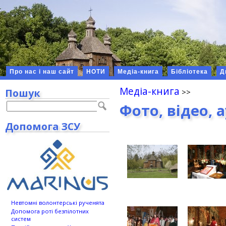
Про нас і наш сайт
НОТИ
Медіа-книга
Бібліотека
Д
Медіа-книга
Пошук
Фото, відео, 
Допомога ЗСУ
Невтомні волонтерські рученята
Допомога роті безпілотних
систем