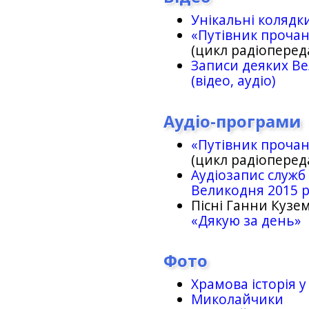
Унікальні колядк
«Путівник проча
(цикл радіоперед
Записи деяких Ве
(відео, аудіо)
Аудіо-програми
«Путівник проча
(цикл радіоперед
Аудіозапис служб
Великодня 2015 
Пісні Ганни Кузем
«Дякую за день»
Фото
Храмова історія у
Миколайчики