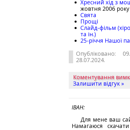
Хресний хід з мо
жовтня 2006 року
Свята
Прощі
Слайд-фільм (хіро
та ін.)
25-рiччя Нашої па
Опубліковано: 09
28.07.2024.
Коментування вим
Залишити відгук »
ІВАН
Для мене ваш са
Намагаюся скачат