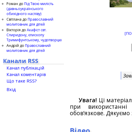
Роман
до
Під Твою милість
(давньоукраїнського
обихідного наспіву)
Світлана
до
Православний
молитовник для дітей
Вікторія
до
Акафіст свт.
[ПО
Спиридону, єпископу
Тримифунтському, чудотворцю
Андрій
до
Православний
молитовник для дітей
Канали RSS
Канал публікацій
Канал коментарів
Зав
Що таке RSS?
Вхід
Увага!
Ці матеріал
при використанн
обов’язкове. Дякуємо 
Відео