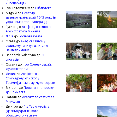
«Всецариця»
Ilya Zhitomirskiy
до
Бібліотека
Андрій
до
Псалтир
давньоукраїнський 1643 року (в
українській транслітерації)
Руслан
до
Акафіст до святого
Архистратига Михаїла
Лілія
до
Гостьова книга
Ольга
до
Акафіст святому
великомученику і цілителю
Пантелеймону
Benderski Valentyna
до
Зі
спогадів
Оксана
до
Ігор Соневицький.
Духовні твори
Денис
до
Акафіст свт.
Спиридону, єпископу
Тримифунтському, чудотворцю
Вікторія
до
Пояснення, поради
до Причастя
Наталя
до
Акафіст до святителя
Миколая
Дмитро
до
Під Твою милість
(давньоукраїнського
обихідного наспіву)