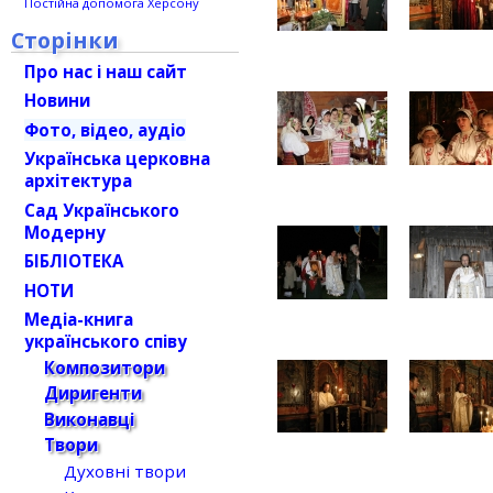
Постійна допомога Херсону
Сторінки
Про нас і наш сайт
Новини
Фото, відео, аудіо
Українська церковна
архітектура
Сад Українського
Модерну
БІБЛІОТЕКА
НОТИ
Медіа-книга
українського співу
Композитори
Диригенти
Виконавці
Твори
Духовні твори