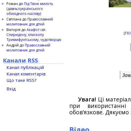
Роман
до
Під Твою милість
(давньоукраїнського
обихідного наспіву)
Світлана
до
Православний
молитовник для дітей
Вікторія
до
Акафіст свт.
[ПО
Спиридону, єпископу
Тримифунтському, чудотворцю
Андрій
до
Православний
молитовник для дітей
Канали RSS
Канал публікацій
Канал коментарів
Зав
Що таке RSS?
Вхід
Увага!
Ці матеріал
при використанн
обов’язкове. Дякуємо 
Відео