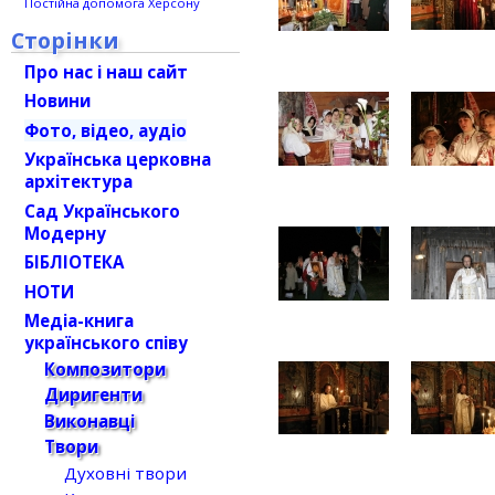
Постійна допомога Херсону
Сторінки
Про нас і наш сайт
Новини
Фото, відео, аудіо
Українська церковна
архітектура
Сад Українського
Модерну
БІБЛІОТЕКА
НОТИ
Медіа-книга
українського співу
Композитори
Диригенти
Виконавці
Твори
Духовні твори