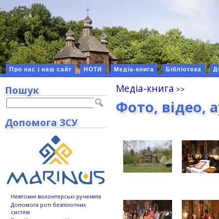
Про нас і наш сайт
НОТИ
Медіа-книга
Бібліотека
Д
Медіа-книга
Пошук
Фото, відео, 
Допомога ЗСУ
Невтомні волонтерські рученята
Допомога роті безпілотних
систем