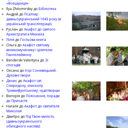
«Всецариця»
Ilya Zhitomirskiy
до
Бібліотека
Андрій
до
Псалтир
давньоукраїнський 1643 року (в
українській транслітерації)
Руслан
до
Акафіст до святого
Архистратига Михаїла
Лілія
до
Гостьова книга
Ольга
до
Акафіст святому
великомученику і цілителю
Пантелеймону
Benderski Valentyna
до
Зі
спогадів
Оксана
до
Ігор Соневицький.
Духовні твори
Денис
до
Акафіст свт.
Спиридону, єпископу
Тримифунтському, чудотворцю
Вікторія
до
Пояснення, поради
до Причастя
Наталя
до
Акафіст до святителя
Миколая
Дмитро
до
Під Твою милість
(давньоукраїнського
обихідного наспіву)