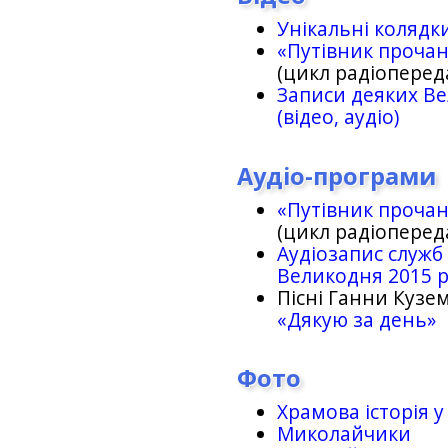
Унікальні колядк
«Путівник проча
(цикл радіоперед
Записи деяких Ве
(відео, аудіо)
Аудіо-програми
«Путівник проча
(цикл радіоперед
Аудіозапис служб
Великодня 2015 
Пісні Ганни Кузем
«Дякую за день»
Фото
Храмова історія у
Миколайчики