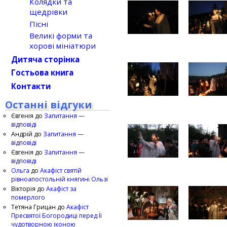
Колядки та
щедрівки
Пісні
Великі форми та
хорові мініатюри
Дитяча сторінка
Гостьова книга
Контакти
Останні відгуки
Євгенія
до
Запитання —
відповіді
Андрій
до
Запитання —
відповіді
Євгенія
до
Запитання —
відповіді
Ольга
до
Акафіст святій
рівноапостольній княгині Ользі
Вікторія
до
Акафіст за
померлого
Тетяна Грицан
до
Акафіст
Пресвятої Богородиці перед Її
чудотворною іконою