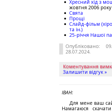
Хресний хід з мо
жовтня 2006 року
Свята
Прощі
Слайд-фільм (хіро
та ін.)
25-рiччя Нашої па
Опубліковано: 09
28.07.2024.
Коментування вим
Залишити відгук »
ІВАН
Для мене ваш са
Намагаюся скачат