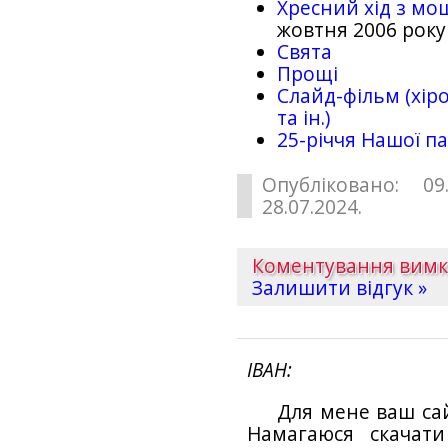
Хресний хід з мо
жовтня 2006 року
Свята
Прощі
Слайд-фільм (хіро
та ін.)
25-рiччя Нашої па
Опубліковано: 09
28.07.2024.
Коментування вим
Залишити відгук »
ІВАН
Для мене ваш са
Намагаюся скачат