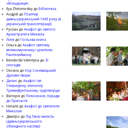
«Всецариця»
Ilya Zhitomirskiy
до
Бібліотека
Андрій
до
Псалтир
давньоукраїнський 1643 року (в
українській транслітерації)
Руслан
до
Акафіст до святого
Архистратига Михаїла
Лілія
до
Гостьова книга
Ольга
до
Акафіст святому
великомученику і цілителю
Пантелеймону
Benderski Valentyna
до
Зі
спогадів
Оксана
до
Ігор Соневицький.
Духовні твори
Денис
до
Акафіст свт.
Спиридону, єпископу
Тримифунтському, чудотворцю
Вікторія
до
Пояснення, поради
до Причастя
Наталя
до
Акафіст до святителя
Миколая
Дмитро
до
Під Твою милість
(давньоукраїнського
обихідного наспіву)