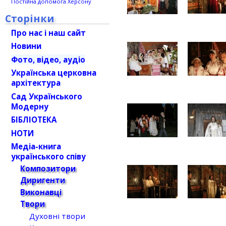
Постійна допомога Херсону
Сторінки
Про нас і наш сайт
Новини
Фото, відео, аудіо
Українська церковна
архітектура
Сад Українського
Модерну
БІБЛІОТЕКА
НОТИ
Медіа-книга
українського співу
Композитори
Диригенти
Виконавці
Твори
Духовні твори