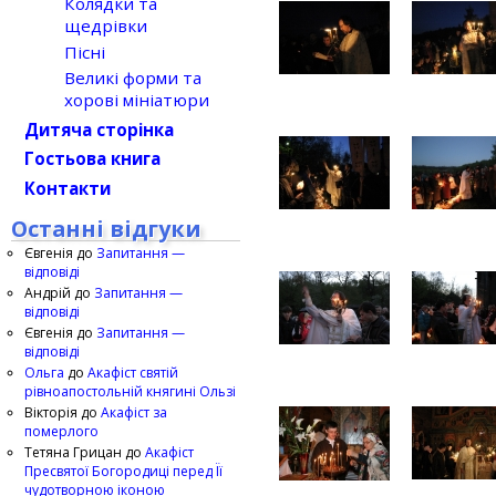
Колядки та
щедрівки
Пісні
Великі форми та
хорові мініатюри
Дитяча сторінка
Гостьова книга
Контакти
Останні відгуки
Євгенія
до
Запитання —
відповіді
Андрій
до
Запитання —
відповіді
Євгенія
до
Запитання —
відповіді
Ольга
до
Акафіст святій
рівноапостольній княгині Ользі
Вікторія
до
Акафіст за
померлого
Тетяна Грицан
до
Акафіст
Пресвятої Богородиці перед Її
чудотворною іконою