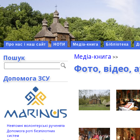
Про нас і наш сайт
НОТИ
Медіа-книга
Бібліотека
Д
Медіа-книга
Пошук
Фото, відео, 
Допомога ЗСУ
Невтомні волонтерські рученята
Допомога роті безпілотних
систем