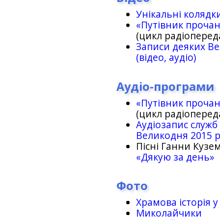
Унікальні колядк
«Путівник проча
(цикл радіоперед
Записи деяких Ве
(відео, аудіо)
Аудіо-програми
«Путівник проча
(цикл радіоперед
Аудіозапис служб
Великодня 2015 
Пісні Ганни Кузем
«Дякую за день»
Фото
Храмова історія у
Миколайчики