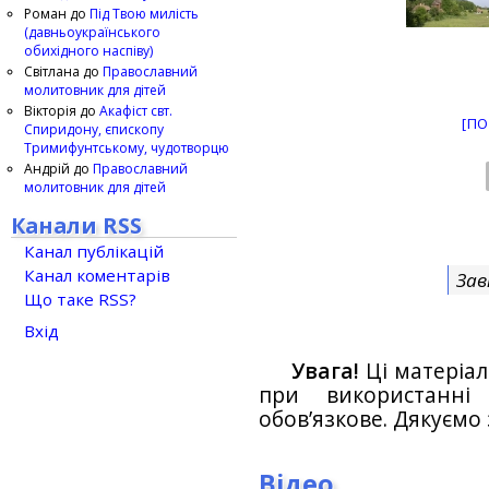
Роман
до
Під Твою милість
(давньоукраїнського
обихідного наспіву)
Світлана
до
Православний
молитовник для дітей
Вікторія
до
Акафіст свт.
[ПО
Спиридону, єпископу
Тримифунтському, чудотворцю
Андрій
до
Православний
молитовник для дітей
Канали RSS
Канал публікацій
Канал коментарів
Зав
Що таке RSS?
Вхід
Увага!
Ці матеріал
при використанн
обов’язкове. Дякуємо 
Відео