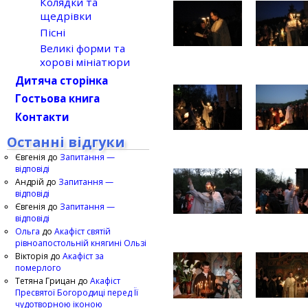
Колядки та
щедрівки
Пісні
Великі форми та
хорові мініатюри
Дитяча сторінка
Гостьова книга
Контакти
Останні відгуки
Євгенія
до
Запитання —
відповіді
Андрій
до
Запитання —
відповіді
Євгенія
до
Запитання —
відповіді
Ольга
до
Акафіст святій
рівноапостольній княгині Ользі
Вікторія
до
Акафіст за
померлого
Тетяна Грицан
до
Акафіст
Пресвятої Богородиці перед Її
чудотворною іконою