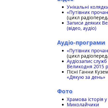
Унікальні колядк
«Путівник проча
(цикл радіоперед
Записи деяких Ве
(відео, аудіо)
Аудіо-програми
«Путівник проча
(цикл радіоперед
Аудіозапис служб
Великодня 2015 
Пісні Ганни Кузем
«Дякую за день»
Фото
Храмова історія у
Миколайчики