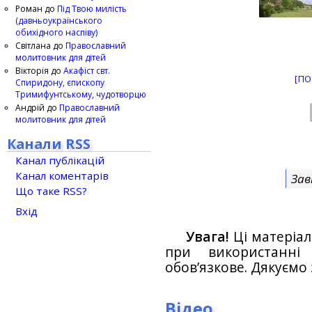
Роман
до
Під Твою милість
(давньоукраїнського
обихідного наспіву)
Світлана
до
Православний
молитовник для дітей
Вікторія
до
Акафіст свт.
[ПО
Спиридону, єпископу
Тримифунтському, чудотворцю
Андрій
до
Православний
молитовник для дітей
Канали RSS
Канал публікацій
Канал коментарів
Зав
Що таке RSS?
Вхід
Увага!
Ці матеріал
при використанн
обов’язкове. Дякуємо 
Відео