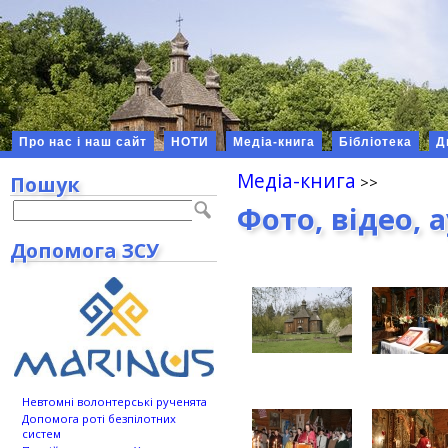
Про нас і наш сайт
НОТИ
Медіа-книга
Бібліотека
Д
Медіа-книга
Пошук
Фото, відео, 
Допомога ЗСУ
Невтомні волонтерські рученята
Допомога роті безпілотних
систем