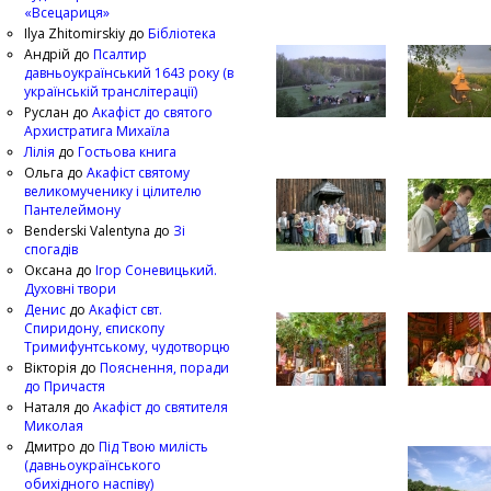
«Всецариця»
Ilya Zhitomirskiy
до
Бібліотека
Андрій
до
Псалтир
давньоукраїнський 1643 року (в
українській транслітерації)
Руслан
до
Акафіст до святого
Архистратига Михаїла
Лілія
до
Гостьова книга
Ольга
до
Акафіст святому
великомученику і цілителю
Пантелеймону
Benderski Valentyna
до
Зі
спогадів
Оксана
до
Ігор Соневицький.
Духовні твори
Денис
до
Акафіст свт.
Спиридону, єпископу
Тримифунтському, чудотворцю
Вікторія
до
Пояснення, поради
до Причастя
Наталя
до
Акафіст до святителя
Миколая
Дмитро
до
Під Твою милість
(давньоукраїнського
обихідного наспіву)