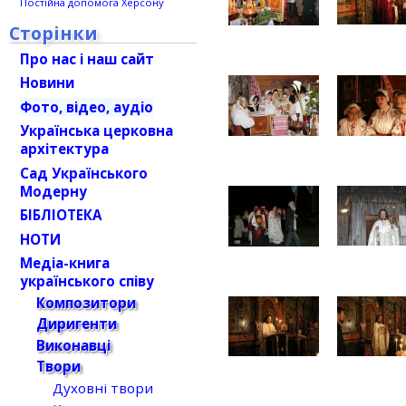
Постійна допомога Херсону
Сторінки
Про нас і наш сайт
Новини
Фото, відео, аудіо
Українська церковна
архітектура
Сад Українського
Модерну
БІБЛІОТЕКА
НОТИ
Медіа-книга
українського співу
Композитори
Диригенти
Виконавці
Твори
Духовні твори