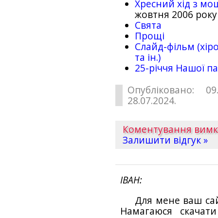
Хресний хід з мо
жовтня 2006 року
Свята
Прощі
Слайд-фільм (хіро
та ін.)
25-рiччя Нашої па
Опубліковано: 09
28.07.2024.
Коментування вим
Залишити відгук »
ІВАН
Для мене ваш са
Намагаюся скачат