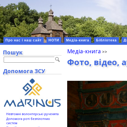
Про нас і наш сайт
НОТИ
Медіа-книга
Бібліотека
Д
Медіа-книга
Пошук
Фото, відео, 
Допомога ЗСУ
Невтомні волонтерські рученята
Допомога роті безпілотних
систем