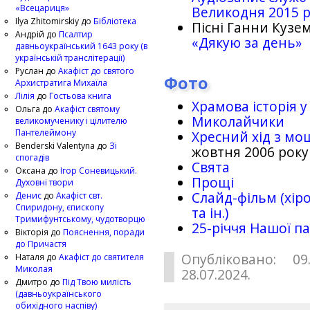
«Всецариця»
Великодня 2015 
Ilya Zhitomirskiy
до
Бібліотека
Пісні Ганни Кузем
Андрій
до
Псалтир
«Дякую за день»
давньоукраїнський 1643 року (в
українській транслітерації)
Руслан
до
Акафіст до святого
Фото
Архистратига Михаїла
Лілія
до
Гостьова книга
Храмова історія у
Ольга
до
Акафіст святому
Миколайчики
великомученику і цілителю
Пантелеймону
Хресний хід з мо
Benderski Valentyna
до
Зі
жовтня 2006 року
спогадів
Свята
Оксана
до
Ігор Соневицький.
Прощі
Духовні твори
Слайд-фільм (хіро
Денис
до
Акафіст свт.
Спиридону, єпископу
та ін.)
Тримифунтському, чудотворцю
25-рiччя Нашої па
Вікторія
до
Пояснення, поради
до Причастя
Опубліковано: 09
Наталя
до
Акафіст до святителя
Миколая
28.07.2024.
Дмитро
до
Під Твою милість
(давньоукраїнського
обихідного наспіву)