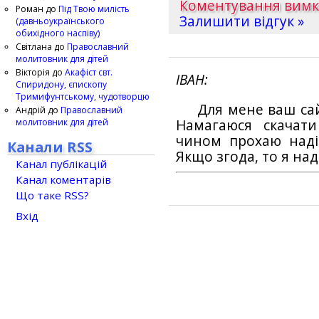
Коментування вим
Роман
до
Під Твою милість
Залишити відгук »
(давньоукраїнського
обихідного наспіву)
Світлана
до
Православний
молитовник для дітей
Вікторія
до
Акафіст свт.
ІВАН
Спиридону, єпископу
Тримифунтському, чудотворцю
Для мене ваш са
Андрій
до
Православний
молитовник для дітей
Намагаюся скачат
чином прохаю наді
Канали RSS
Якщо згода, то я на
Канал публікацій
Канал коментарів
Що таке RSS?
Вхід