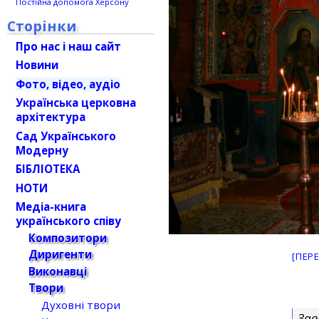
Постійна допомога Херсону
Сторінки
Про нас і наш сайт
Новини
Фото, відео, аудіо
Українська церковна
архітектура
Сад Українського
Модерну
БІБЛІОТЕКА
НОТИ
Медіа-книга
українського співу
Композитори
Диригенти
[ПЕР
Виконавці
Твори
Духовні твори
Зав