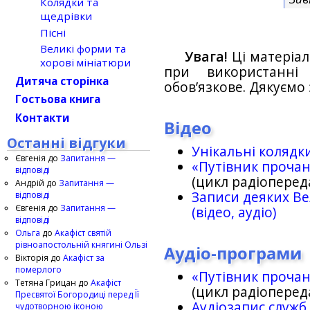
Колядки та
щедрівки
Пісні
Великі форми та
Увага!
Ці матеріал
хорові мініатюри
при використанн
Дитяча сторінка
обов’язкове. Дякуємо 
Гостьова книга
Контакти
Відео
Останні відгуки
Унікальні колядк
Євгенія
до
Запитання —
«Путівник проча
відповіді
(цикл радіоперед
Андрій
до
Запитання —
Записи деяких Ве
відповіді
Євгенія
до
Запитання —
(відео, аудіо)
відповіді
Ольга
до
Акафіст святій
рівноапостольній княгині Ользі
Аудіо-програми
Вікторія
до
Акафіст за
померлого
«Путівник проча
Тетяна Грицан
до
Акафіст
(цикл радіоперед
Пресвятої Богородиці перед Її
Аудіозапис служб
чудотворною іконою