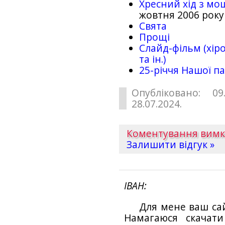
Хресний хід з мо
жовтня 2006 року
Свята
Прощі
Слайд-фільм (хіро
та ін.)
25-рiччя Нашої па
Опубліковано: 09
28.07.2024.
Коментування вим
Залишити відгук »
ІВАН
Для мене ваш са
Намагаюся скачат