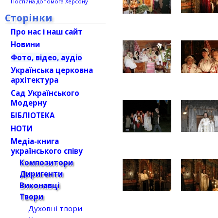
Постійна допомога Херсону
Сторінки
Про нас і наш сайт
Новини
Фото, відео, аудіо
Українська церковна
архітектура
Сад Українського
Модерну
БІБЛІОТЕКА
НОТИ
Медіа-книга
українського співу
Композитори
Диригенти
Виконавці
Твори
Духовні твори