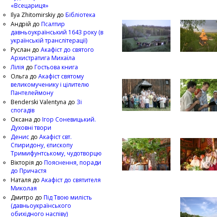
«Всецариця»
Ilya Zhitomirskiy
до
Бібліотека
Андрій
до
Псалтир
давньоукраїнський 1643 року (в
українській транслітерації)
Руслан
до
Акафіст до святого
Архистратига Михаїла
Лілія
до
Гостьова книга
Ольга
до
Акафіст святому
великомученику і цілителю
Пантелеймону
Benderski Valentyna
до
Зі
спогадів
Оксана
до
Ігор Соневицький.
Духовні твори
Денис
до
Акафіст свт.
Спиридону, єпископу
Тримифунтському, чудотворцю
Вікторія
до
Пояснення, поради
до Причастя
Наталя
до
Акафіст до святителя
Миколая
Дмитро
до
Під Твою милість
(давньоукраїнського
обихідного наспіву)