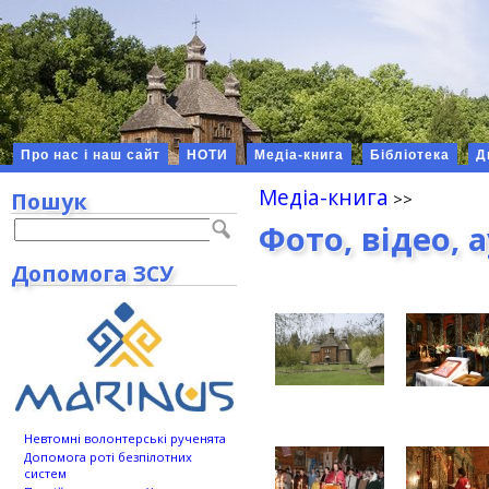
Про нас і наш сайт
НОТИ
Медіа-книга
Бібліотека
Д
Медіа-книга
Пошук
Фото, відео, 
Допомога ЗСУ
Невтомні волонтерські рученята
Допомога роті безпілотних
систем