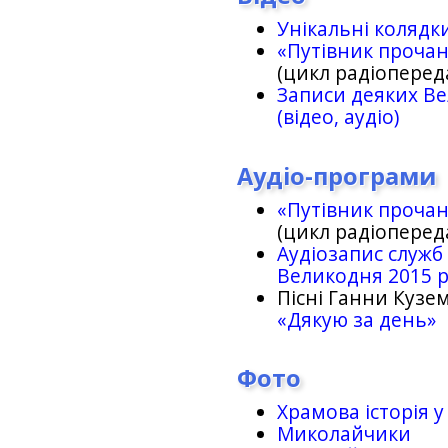
Унікальні колядк
«Путівник проча
(цикл радіоперед
Записи деяких Ве
(відео, аудіо)
Аудіо-програми
«Путівник проча
(цикл радіоперед
Аудіозапис служб
Великодня 2015 
Пісні Ганни Кузем
«Дякую за день»
Фото
Храмова історія у
Миколайчики