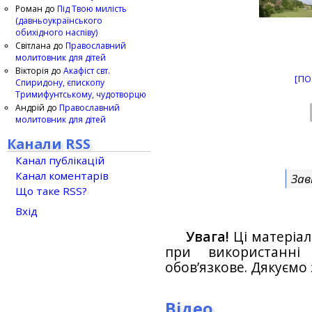
Роман
до
Під Твою милість
(давньоукраїнського
обихідного наспіву)
Світлана
до
Православний
молитовник для дітей
Вікторія
до
Акафіст свт.
[ПО
Спиридону, єпископу
Тримифунтському, чудотворцю
Андрій
до
Православний
молитовник для дітей
Канали RSS
Канал публікацій
Канал коментарів
Зав
Що таке RSS?
Вхід
Увага!
Ці матеріал
при використанн
обов’язкове. Дякуємо 
Відео