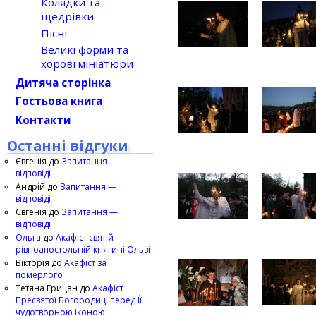
Колядки та
щедрівки
Пісні
Великі форми та
хорові мініатюри
Дитяча сторінка
Гостьова книга
Контакти
Останні відгуки
Євгенія
до
Запитання —
відповіді
Андрій
до
Запитання —
відповіді
Євгенія
до
Запитання —
відповіді
Ольга
до
Акафіст святій
рівноапостольній княгині Ользі
Вікторія
до
Акафіст за
померлого
Тетяна Грицан
до
Акафіст
Пресвятої Богородиці перед Її
чудотворною іконою