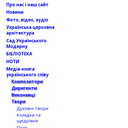
Про нас і наш сайт
Новини
Фото, відео, аудіо
Українська церковна
архітектура
Сад Українського
Модерну
БІБЛІОТЕКА
НОТИ
Медіа-книга
українського співу
Композитори
Диригенти
Виконавці
Твори
Духовні твори
Колядки та
щедрівки
Пісні