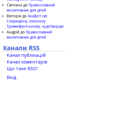
Світлана
до
Православний
молитовник для дітей
Вікторія
до
Акафіст свт.
Спиридону, єпископу
Тримифунтському, чудотворцю
Андрій
до
Православний
молитовник для дітей
Канали RSS
Канал публікацій
Канал коментарів
Що таке RSS?
Вхід