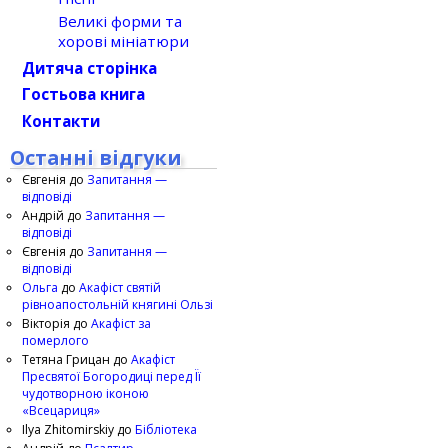
Великі форми та
хорові мініатюри
Дитяча сторінка
Гостьова книга
Контакти
Останні відгуки
Євгенія
до
Запитання —
відповіді
Андрій
до
Запитання —
відповіді
Євгенія
до
Запитання —
відповіді
Ольга
до
Акафіст святій
рівноапостольній княгині Ользі
Вікторія
до
Акафіст за
померлого
Тетяна Грицан
до
Акафіст
Пресвятої Богородиці перед Її
чудотворною іконою
«Всецариця»
Ilya Zhitomirskiy
до
Бібліотека