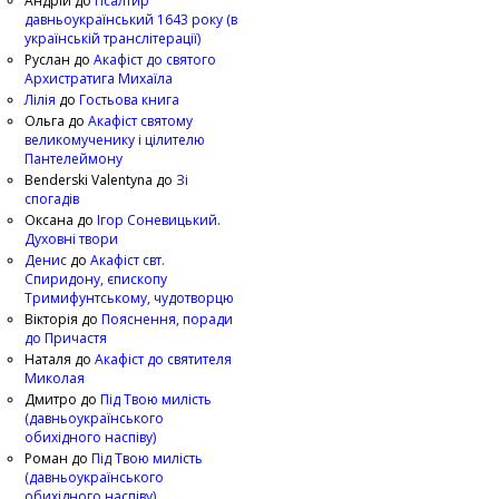
Андрій
до
Псалтир
давньоукраїнський 1643 року (в
українській транслітерації)
Руслан
до
Акафіст до святого
Архистратига Михаїла
Лілія
до
Гостьова книга
Ольга
до
Акафіст святому
великомученику і цілителю
Пантелеймону
Benderski Valentyna
до
Зі
спогадів
Оксана
до
Ігор Соневицький.
Духовні твори
Денис
до
Акафіст свт.
Спиридону, єпископу
Тримифунтському, чудотворцю
Вікторія
до
Пояснення, поради
до Причастя
Наталя
до
Акафіст до святителя
Миколая
Дмитро
до
Під Твою милість
(давньоукраїнського
обихідного наспіву)
Роман
до
Під Твою милість
(давньоукраїнського
обихідного наспіву)