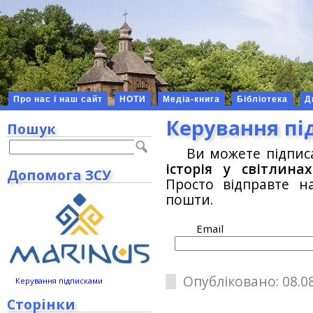
Про нас і наш сайт
НОТИ
Медіа-книга
Бібліотека
Д
Керування п
Пошук
Ви можете підпис
історія у світлинах
Допомога ЗСУ
Просто відправте н
пошти.
Email
Опубліковано: 08.08
Керування підписками
Сторінки