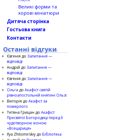
Великі форми та
хорові мініатюри
Дитяча сторінка
Гостьова книга
Контакти
Останні відгуки
Євгенія
до
Запитання —
відповіді
Андрій
до
Запитання —
відповіді
Євгенія
до
Запитання —
відповіді
Ольга
до
Акафіст святій
рівноапостольній княгині Ользі
Вікторія
до
Акафіст за
померлого
Тетяна Грицан
до
Акафіст
Пресвятої Богородиці перед Її
чудотворною іконою
«Всецариця»
Ilya Zhitomirskiy
до
Бібліотека