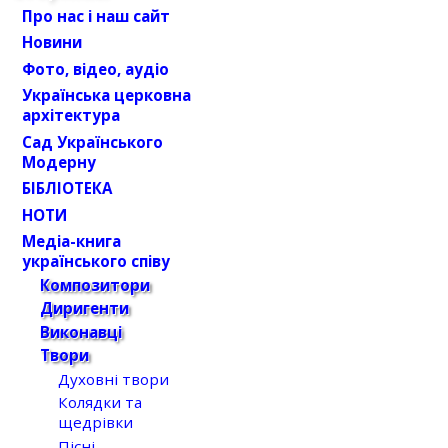
Про нас і наш сайт
Новини
Фото, відео, аудіо
Українська церковна
архітектура
Сад Українського
Модерну
БІБЛІОТЕКА
НОТИ
Медіа-книга
українського співу
Композитори
Диригенти
Виконавці
Твори
Духовні твори
Колядки та
щедрівки
Пісні