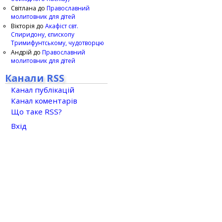
Світлана
до
Православний
молитовник для дітей
Вікторія
до
Акафіст свт.
Спиридону, єпископу
Тримифунтському, чудотворцю
Андрій
до
Православний
молитовник для дітей
Канали RSS
Канал публікацій
Канал коментарів
Що таке RSS?
Вхід