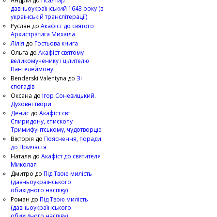
Андрій
до
Псалтир
давньоукраїнський 1643 року (в
українській транслітерації)
Руслан
до
Акафіст до святого
Архистратига Михаїла
Лілія
до
Гостьова книга
Ольга
до
Акафіст святому
великомученику і цілителю
Пантелеймону
Benderski Valentyna
до
Зі
спогадів
Оксана
до
Ігор Соневицький.
Духовні твори
Денис
до
Акафіст свт.
Спиридону, єпископу
Тримифунтському, чудотворцю
Вікторія
до
Пояснення, поради
до Причастя
Наталя
до
Акафіст до святителя
Миколая
Дмитро
до
Під Твою милість
(давньоукраїнського
обихідного наспіву)
Роман
до
Під Твою милість
(давньоукраїнського
обихідного наспіву)